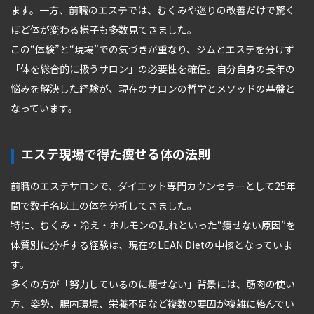
ます。一方、前職のエステでは、むくみや巡りの改善だけで驚く
ほど体が変わる様子も多数見てきました。
この“体験”と“現場”での気づきが重なり、ジムとエステを分けず
「体を総合的に扱うサロン」の必要性を確信。自分自身の長年の
悩みを解決した経験が、現在のサロンの哲学とメソッドの基盤と
なっています。
エステ現場で得た痩せる体の法則
前職のエステサロンで、ダイエット専門カウンセラーとして25年
間で数千名以上の体を分析してきました。
特に、むくみ・冷え・ホルモンの乱れといった“痩せない原因”を
体質別に分析する経験は、現在のLEAN Dietの中核となっていま
す。
多くの方が「努力しているのに痩せない」背景には、筋肉の使い
方、姿勢、腸内環境、栄養不足など複数の要因が複雑に絡んでい