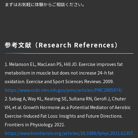
まずはお気軽に体験からご相談ください。
参考文献（Research References）
1. Melanson EL, MacLean PS, Hill JO. Exercise improves fat
metabolism in muscle but does not increase 24-h fat
oxidation. Exercise and Sport Sciences Reviews. 2009.
https://www.ncbi.nlm.nih.gov/pmc/articles/PMC2885974/
2. Sabag A, Way KL, Keating SE, Sultana RN, Gerofi J, Chuter
VH, et al. Growth Hormone as a Potential Mediator of Aerobic
Exercise-Induced Fat Loss: Insights and Future Directions.
Frontiers in Physiology. 2021.
https://www.frontiersin.org/articles/10.3389/fphys.2021.62357