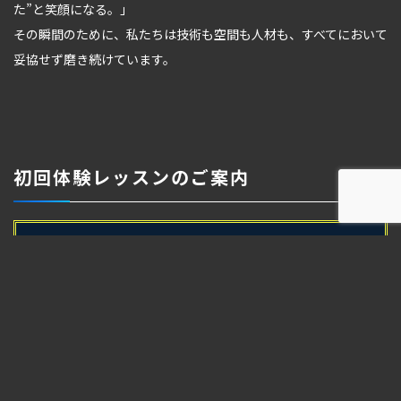
た”と笑顔になる。」
その瞬間のために、私たちは技術も空間も人材も、すべてにおいて
妥協せず磨き続けています。
初回体験レッスンのご案内
電話
地図
体験予約
１周年キャンペーン
【今月ご入会限定】
10,000円OFF！
入会金
20％OFF！
コース料金
無料
無料
サプリメント
／ レンタルウェア
／ 食事指