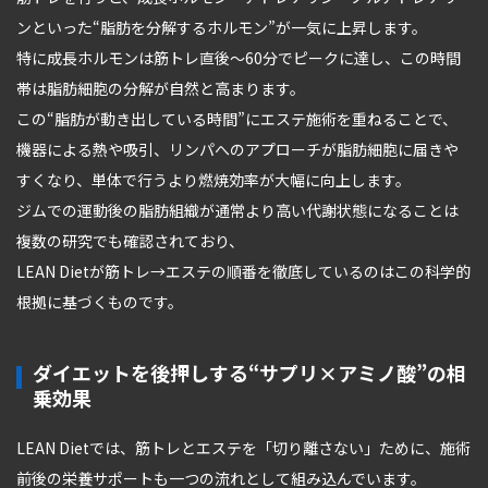
ンといった“脂肪を分解するホルモン”が一気に上昇します。
特に成長ホルモンは筋トレ直後〜60分でピークに達し、この時間
帯は脂肪細胞の分解が自然と高まります。
この“脂肪が動き出している時間”にエステ施術を重ねることで、
機器による熱や吸引、リンパへのアプローチが脂肪細胞に届きや
すくなり、単体で行うより燃焼効率が大幅に向上します。
ジムでの運動後の脂肪組織が通常より高い代謝状態になることは
複数の研究でも確認されており、
LEAN Dietが筋トレ→エステの順番を徹底しているのはこの科学的
根拠に基づくものです。
ダイエットを後押しする“サプリ×アミノ酸”の相
乗効果
LEAN Dietでは、筋トレとエステを「切り離さない」ために、施術
前後の栄養サポートも一つの流れとして組み込んでいます。