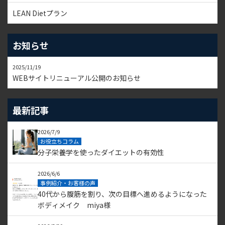
LEAN Dietプラン
お知らせ
2025/11/19
WEBサイトリニューアル公開のお知らせ
最新記事
2026/7/9
お役立ちコラム
分子栄養学を使ったダイエットの有効性
2026/6/6
事例紹介・お客様の声
40代から腹筋を割り、次の目標へ進めるようになった
ボディメイク miya様