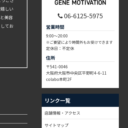
とうござ
変嬉しい
06-6125-5975
康と美容
ちしてお
営業時間
9:00～20:00
※ご要望により時間外もお受けできます
定休日：不定休
住所
〒541-0046
大阪府大阪市中央区平野町4-6-11
colabo本町2F
リンク一覧
店舗情報・アクセス
サイトマップ