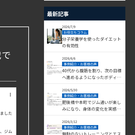
最新記事
2026/7/9
お役立ちコラム
分子栄養学を使ったダイエット
の有効性
戦で
2026/6/6
事例紹介・お客様の声
40代から腹筋を割り、次の目標
へ進めるようになったボディメ
イク miya様
2026/5/30
事例紹介・お客様の声
肥後橋や本町でジム通いが楽し
みになり、身体の変化を実感し
たボディメイク mari様
2026/3/12
事例紹介・お客様の声
無駄のないトレーニングとエス