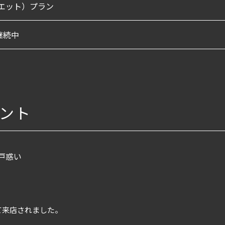
ダイエット）プラン
継続中
ント
戸惑い
て来店されました。