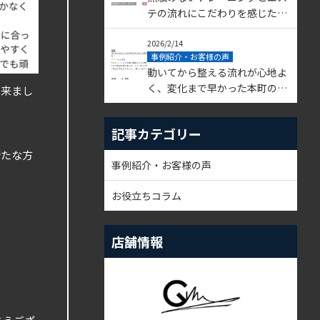
テの流れにこだわりを感じた体
験 yuri様
2026/2/14
事例紹介・お客様の声
動いてから整える流れが心地よ
く、変化まで早かった本町の体
出来まし
験 錢錢様
記事カテゴリー
新たな方
事例紹介・お客様の声
お役立ちコラム
店舗情報