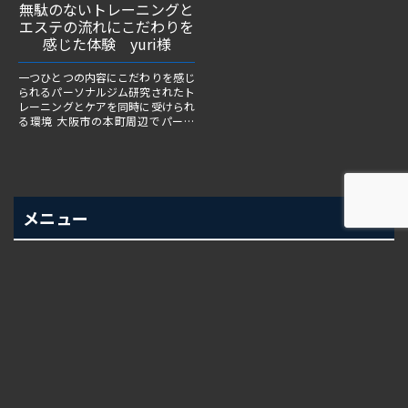
無駄のないトレーニングと
エステの流れにこだわりを
感じた体験 yuri様
一つひとつの内容にこだわりを感じ
られるパーソナルジム研究されたト
レーニングとケアを同時に受けられ
る環境 大阪市の本町周辺でパーソ
ナルジムを探している方の中には、
「ただ運動するだけではなく...
メニュー
電話
地図
体験予約
パーソナルトレーニングプラン
LEAN Dietプラン
お知らせ
2025/11/19