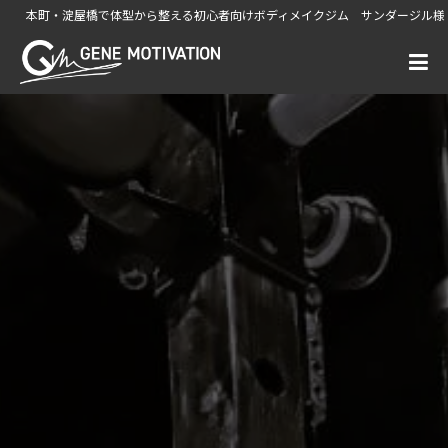
本町・淀屋橋で体型から整える初心者向けボディメイクジム サンダージル様