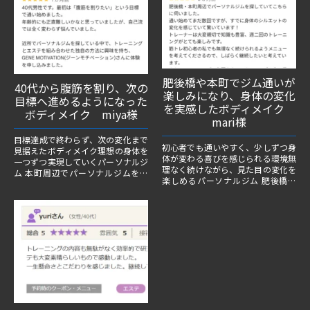
肥後橋や本町でジム通いが
40代から腹筋を割り、次の
楽しみになり、身体の変化
目標へ進めるようになった
を実感したボディメイク
ボディメイク miya様
mari様
目標達成で終わらず、次の変化まで
初心者でも通いやすく、少しずつ身
見据えたボディメイク理想の身体を
体が変わる喜びを感じられる環境無
一つずつ実現していくパーソナルジ
理なく続けながら、見た目の変化を
ム 本町周辺でパーソナルジムを探
楽しめるパーソナルジム 肥後橋や
している40代男性の中には、
本町周辺でパーソナルジムを探して
「若い頃より痩せにくくなった」
いる方の中には、
...
「運動経験...