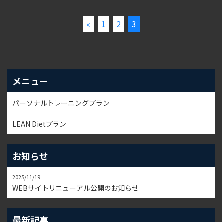
その迷い、決してあなただけではありませ
ん。
«
1
2
3
痩せたいのに痩せられない。
続けたいのに続かない。
それは、意志の弱さではなく“仕組み”の問題
かもしれません。
このコ...
メニュー
パーソナルトレーニングプラン
LEAN Dietプラン
お知らせ
2025/11/19
WEBサイトリニューアル公開のお知らせ
最新記事