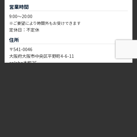
営業時間
9:00～20:00
※ご要望により時間外もお受けできます
定休日：不定休
住所
〒541-0046
大阪府大阪市中央区平野町4-6-11
電話
地図
体験予約
colabo本町2F
リンク一覧
店舗情報・アクセス
サイトマップ
お問い合わせ