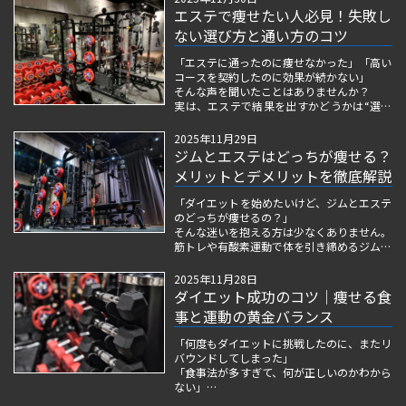
ど、理想と違う結果につながることも。
エステで痩せたい人必見！失敗し
ない選び方と通い方のコツ
美しく痩せるためには、やみくもにトレーニ
ングするのではなく、女...
「エステに通ったのに痩せなかった」「高い
コースを契約したのに効果が続かない」
そんな声を聞いたことはありませんか？
実は、エステで結果を出すかどうかは“選び
方”と“通い方”で決まります。
同じ施術でも、自分の体質や目的に合ってい
2025年11月29日
なければ、思うような変化は得られません。
ジムとエステはどっちが痩せる？
メリットとデメリットを徹底解説
この記事では、エステで本当に痩...
「ダイエットを始めたいけど、ジムとエステ
のどっちが痩せるの？」
そんな迷いを抱える方は少なくありません。
筋トレや有酸素運動で体を引き締めるジム。
一方、専用機器や施術で脂肪にアプローチす
るエステ。
2025年11月28日
それぞれに魅力があり、効果の出方もリバウ
ダイエット成功のコツ｜痩せる食
ンドのしやすさもまったく異なります。
事と運動の黄金バランス
この記事では、エステ歴2...
「何度もダイエットに挑戦したのに、またリ
バウンドしてしまった」
「食事法が多すぎて、何が正しいのかわから
ない」
そんな風に悩んでいるあなたへ。