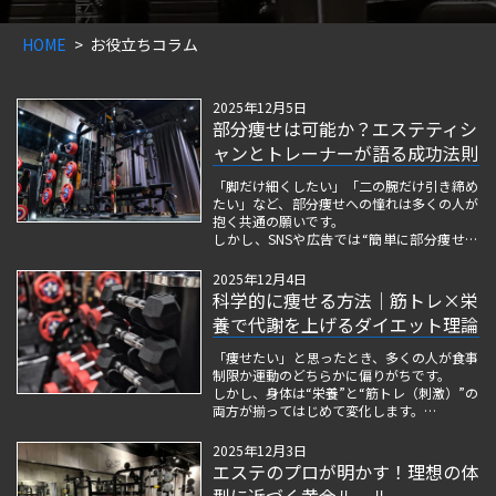
HOME
お役立ちコラム
2025年12月5日
部分痩せは可能か？エステティシ
ャンとトレーナーが語る成功法則
「脚だけ細くしたい」「二の腕だけ引き締め
たい」など、部分痩せへの憧れは多くの人が
抱く共通の願いです。
しかし、SNSや広告では“簡単に部分痩せで
きる”という情報が溢れている一方で、実際
にチャレンジしてみると「思ったように変わ
2025年12月4日
らない」と悩む声も少なくありません。
科学的に痩せる方法｜筋トレ×栄
養で代謝を上げるダイエット理論
部分痩せは、正しく理解すれば“叶い...
「痩せたい」と思ったとき、多くの人が食事
制限か運動のどちらかに偏りがちです。
しかし、身体は“栄養”と“筋トレ（刺激）”の
両方が揃ってはじめて変化します。
つまり、痩せる・引き締める・理想の体型を
形づくるには、筋肉と栄養の相互作用を理解
2025年12月3日
したアプローチが欠かせません。
エステのプロが明かす！理想の体
型に近づく黄金ルール