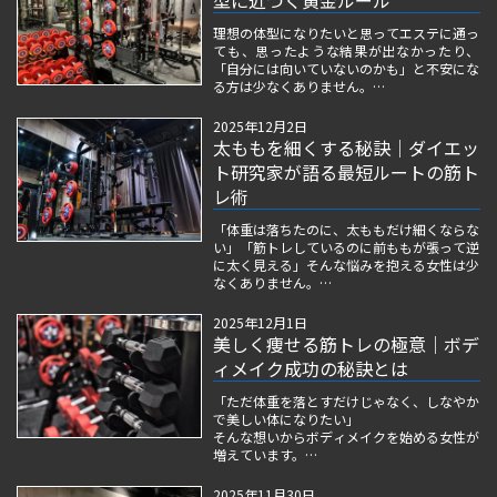
筋肉はトレーニング中ではなく回...
理想の体型になりたいと思ってエステに通っ
ても、思ったような結果が出なかったり、
「自分には向いていないのかも」と不安にな
る方は少なくありません。
実はエステでしっかり結果を出している人に
2025年12月2日
は共通点があります。
太ももを細くする秘訣｜ダイエッ
それは“受け身ではなく、自分の体を理解し
ト研究家が語る最短ルートの筋ト
ながら正しくエステを活用している”という
こと。
レ術
本記...
「体重は落ちたのに、太ももだけ細くならな
い」「筋トレしているのに前ももが張って逆
に太く見える」そんな悩みを抱える女性は少
なくありません。
実は、太もも痩せは“やり方を間違えると逆
効果になりやすい部位”。
2025年12月1日
筋肉の使い方・骨盤の位置・歩き方など、日
美しく痩せる筋トレの極意｜ボデ
常のクセが太ももの太さを左右します。
ィメイク成功の秘訣とは
本記事では、太も...
「ただ体重を落とすだけじゃなく、しなやか
で美しい体になりたい」
そんな想いからボディメイクを始める女性が
増えています。
ですが、自己流で筋トレを進めると、「脚が
太くなった気がする」「全然痩せない」な
2025年11月30日