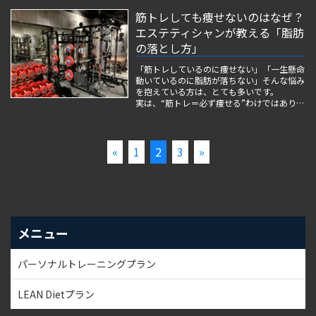
ン・姿勢・全身バランスまでトータルで整え
ることが大切。
筋トレしても痩せないのはなぜ？
そのため、ブライダル準備では エステによ
エステティシャンが教える「脂肪
るコンディションケア と ジムでのボディメ
イク を組み合わせる方が年々増えていま
の落とし方」
す。
「筋トレしているのに痩せない」「一生懸命
...
動いているのに脂肪が落ちない」そんな悩み
を抱えている方は、とても多いです。
実は、“筋トレ＝必ず痩せる”わけではありま
せん。
体重や見た目に変化が出ない背景には、脂肪
の落とし方を間違えているケースが隠れてい
ます。
«
1
2
3
»
筋トレは代謝を上げ、痩せやすい体質をつく
るう...
メニュー
パーソナルトレーニングプラン
LEAN Dietプラン