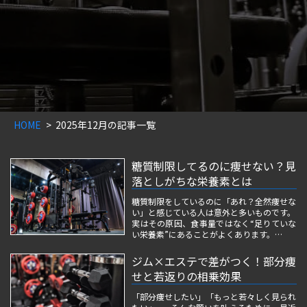
HOME
2025年12月の記事一覧
糖質制限してるのに痩せない？見
落としがちな栄養素とは
糖質制限をしているのに「あれ？全然痩せな
い」と感じている人は意外と多いものです。
実はその原因、食事量ではなく“足りていな
い栄養素”にあることがよくあります。
特に忙しい大人ほど、糖質を減らすだけでは
代謝が落ちやすく、逆に痩せにくい体を作っ
ジム×エステで差がつく！部分痩
てしまうことも。
せと若返りの相乗効果
この記事では、ダイエットと栄養の専門的
「部分痩せしたい」「もっと若々しく見られ
な...