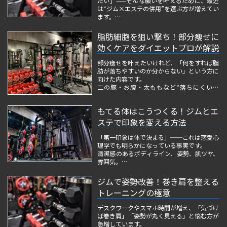
たい」——そんな願いを叶えるために、最近
は“ジム×エステの併用”を選ぶ方が増えてい
ます。
ジムで筋肉と姿勢の土台を整え、エステで脂
肪やむくみ・質感を仕上げる。
脂肪細胞を狙い撃ち！部分痩せに
この2つを掛け合わせると、単発では出せな
効くケアをダイエットプロが解説
い“引き締まり × 若返り”の相乗効果が生ま
れます。
部分痩せを叶えたいけれど、「何をすれば脂
肪が落ちやすいのか分からない」という方に
とはいえ、
向けた内容です。
二の腕・お腹・太ももなど“落ちにくい脂
肪”に悩む方が、遠回りせず正しい方法でダ
イエットできるよう、プロ目線で分かりやす
もてる体はこうつくる！ジムとエ
く解説します。
そして、ジム・エステ・セルフケアの違い、
ステで印象を変える方法
脂肪細胞の特性、効率良く...
「第一印象は体で決まる」──これは恋愛心
理学でも明らかになっている事実です。
清潔感のあるボディライン、姿勢、肌ツヤ、
雰囲気。
それらは“もてる体”を構成する大事な要素で
あり、ジムとエステを組み合わせることで最
ジムで姿勢改善！巻き肩を整える
速で変えることができます。
トレーニングの極意
しかし、多くの人は間違った筋トレで逆にゴ
デスクワークやスマホ時間が増え、「気づけ
ツく見えたり、エステ...
ば巻き肩」「姿勢が丸く見える」と悩む方が
急増しています。