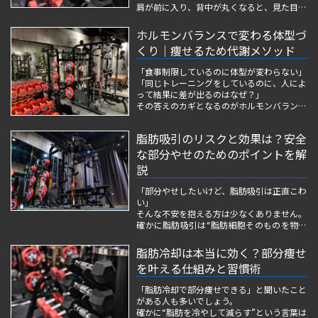
肩が前に入り、背中が丸くなると、見た目が
老けて見えるだけでなく、肩こり・浅い呼
吸・疲れやすさまで起こりやすくなります。
ホルモンバランスで変わる体型づ
くり｜痩せるため代謝メソッド
その結果、「ストレッチしても戻る」「整体
に行ってもすぐ巻き肩に戻る」という声も...
「食事制限しているのに体型が変わらない」
「同じトレーニングをしているのに、人によ
って結果に差が出るのはなぜ？」
その答えのカギとなるのがホルモンバランス
です。
体型づくりは、食事や運動だけで決まるもの
脂肪吸引のリスクと効果は？安全
ではなく、体の内側で働くホルモンが大きく
影響しています。
な部分やせのためのポイントを解
ホルモンは、基礎代謝、筋肉の成長、脂肪
説
の...
「部分やせしたいけど、脂肪吸引は正直こわ
い」
そんな不安を抱える方は少なくありません。
確かに脂肪吸引は“脂肪細胞そのものを物理
的に取り除く”方法なので、短期間で見た目
の変化を感じやすい一方、内出血・たるみ・
脂肪冷却は本当に効く？部分痩せ
左右差・感染・凸凹・麻酔リスクなど、身体
を叶える仕組みと習慣術
への負担が大きいのも事実です。
さらに、脂肪細胞を...
「脂肪冷却で部分痩せできる」と聞いたこと
がある人も多いでしょう。
確かに“脂肪を冷やして減らす”という言葉は