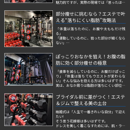
魅力的ですが、実際の現場では「思ったほど
効果を感じなかった」「一時的に冷えて体調
を崩した」という声も少なくありません。
部分痩せに挑むなら？エステで叶
える“落ちにくい脂肪”攻略法
脂肪冷却は医学的にも賛否があり、体質や代
謝状態によっては逆効果になる...
「体重は落ちたのに、お腹や太ももだけ残
る」
「運動しているのに、狙った部分が細くなら
ない」
この“部分痩せの悩み”は多くの女性がぶつか
る壁です。
ぽっこりおなかを狙え！お腹の脂
実は、脂肪には落ちやすい場所と落ちにくい
場所があり、一般的なダイエットだけでは思
肪に効く部分痩せの極意
うように変化が出ないことも珍しくありませ
ん。
「食事を減らしているのに、お腹だけぽっこ
そこで注目されているのが、プ...
り」「体重は落ちてもウエストが変わらな
い」そんな悩みを抱える方は多いはずです。
実は、おなか周りは脂肪が落ちにくい部位。
理由は、姿勢・筋肉バランス・内臓下垂・冷
え・代謝の低下など、複数の原因が重な
ブライダル前に差がつく！エステ
る“複合型ぽっこりお腹”になっているケース
＆ジムで整える美の土台
がほとんどだからです。
結婚式は「人生で一番きれいな自分」で迎え
たい!
そう思う花嫁様は多いはずです。
ドレスを美しく着こなすためには、肌・ライ