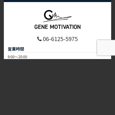
06-6125-5975
営業時間
電話
地図
体験予約
9:00～20:00
※ご要望により時間外もお受けできます
定休日：不定休
住所
〒541-0046
大阪府大阪市中央区平野町4-6-11
colabo本町2F
リンク一覧